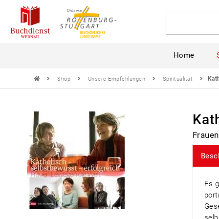
Home
Kat
Shop
Unsere Empfehlungen
Spiritualität
Kat
Frauen
Besc
Es g
port
Gese
selb