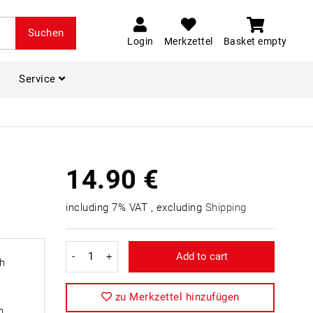
Suchen
Login
Merkzettel
Basket empty
Service
h
14.90 €
including 7% VAT , excluding
Shipping
-
+
Add to cart
ch
zu Merkzettel hinzufügen
n