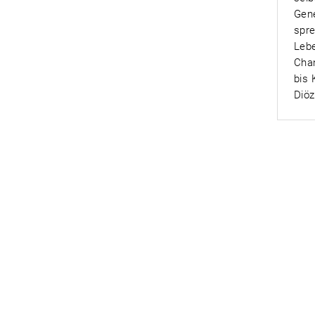
Gene
spre
Lebe
Chan
bis 
Diöz