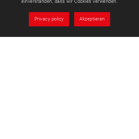
einverstanden, dass wir Cookies verwenden.
Privacy policy
Akzeptieren
Über uns
Fon: 07153 3001-164
E-Mail:
buchdienst@bdkj.info