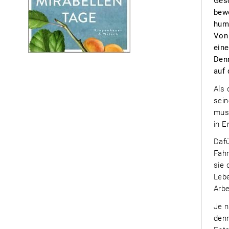
Gesc
bew
humo
Von
eine
Denn
auf 
Als 
sein
muss
in E
Dafü
Fah
sie 
Lebe
Arbe
Je n
denn