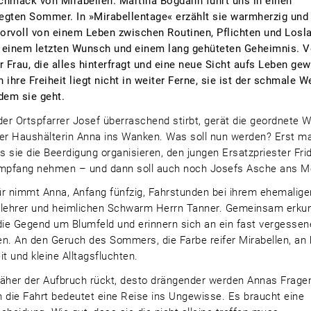
hmack von Mirabellen. Martina Bogdahn führt uns in einen
egten Sommer.
In »Mirabellentage« erzählt sie warmherzig und
rvoll von einem Leben zwischen Routinen, Pflichten und Losl
 einem letzten Wunsch und einem lang gehüteten Geheimnis. 
r Frau, die alles hinterfragt und eine neue Sicht aufs Leben gew
 ihre Freiheit liegt nicht in weiter Ferne, sie ist der schmale W
dem sie geht.
der Ortspfarrer Josef überraschend stirbt, gerät die geordnete W
er Haushälterin Anna ins Wanken. Was soll nun werden? Erst ma
 sie die Beerdigung organisieren, den jungen Ersatzpriester Frid
mpfang nehmen – und dann soll auch noch Josefs Asche ans M
r nimmt Anna, Anfang fünfzig, Fahrstunden bei ihrem ehemalige
rlehrer und heimlichen Schwarm Herrn Tanner. Gemeinsam erku
die Gegend um Blumfeld und erinnern sich an ein fast vergessen
n. An den Geruch des Sommers, die Farbe reifer Mirabellen, an 
it und kleine Alltagsfluchten.
äher der Aufbruch rückt, desto drängender werden Annas Frage
 die Fahrt bedeutet eine Reise ins Ungewisse. Es braucht eine