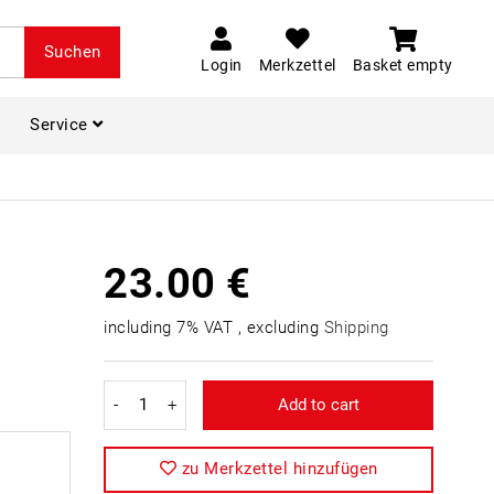
Suchen
Login
Merkzettel
Basket empty
Service
23.00 €
including 7% VAT , excluding
Shipping
-
+
Add to cart
zu Merkzettel hinzufügen