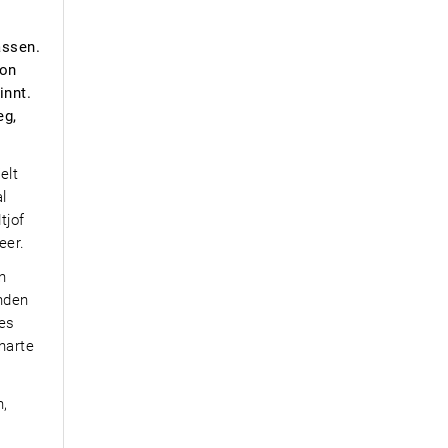
assen.
Von
innt.
eg,
elt
l
tjof
eer.
n
nden
es
harte
n,