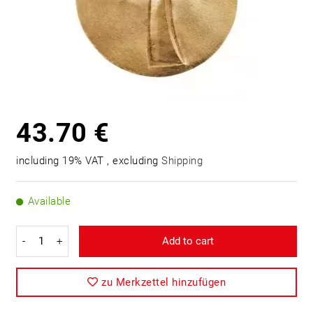
43.70 €
including 19% VAT , excluding
Shipping
Available
-
+
Add to cart
zu Merkzettel hinzufügen