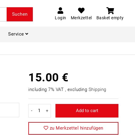
Suchen
Login
Merkzettel
Basket empty
Service
15.00 €
including 7% VAT , excluding
Shipping
-
+
Add to cart
zu Merkzettel hinzufügen