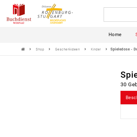
Home
Spieledose - D
Shop
Geschenkideen
Kinder
Spi
30 Geb
Besc