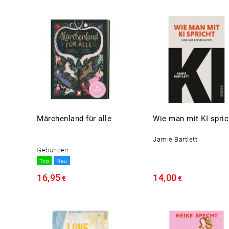
Märchenland für alle
Wie man mit KI spric
Jamie Bartlett
Gebunden
Top
Neu
16,95
14,00
€
€