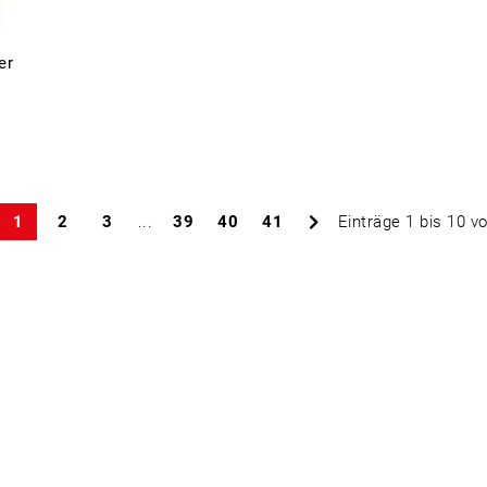
er
1
2
3
...
39
40
41
Einträge 1 bis 10 