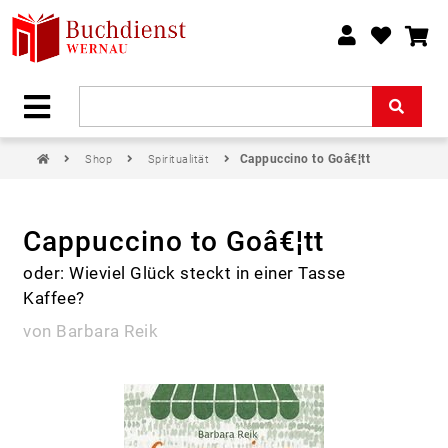
Cappuccino to Goâ€¦tt
Shop
Spiritualität
Cappuccino to Goâ€¦tt
oder: Wieviel Glück steckt in einer Tasse
Kaffee?
von Barbara Reik