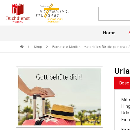
Home
Shop
Fachstelle Medien - Materialien für die pastorale 
Url
Besc
Mit 
Hing
Urla
Einr
Form