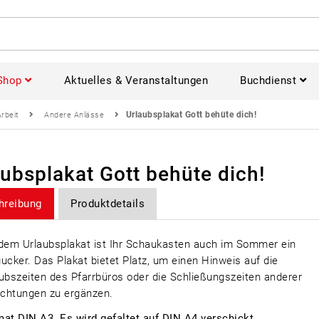
Shop
Aktuelles & Veranstaltungen
Buchdienst
Urlaubsplakat Gott behüte dich!
Arbeit
Andere Anlässe
aubsplakat Gott behüte dich!
hreibung
Produktdetails
dem Urlaubsplakat ist Ihr Schaukasten auch im Sommer ein
ucker. Das Plakat bietet Platz, um einen Hinweis auf die
ubszeiten des Pfarrbüros oder die Schließungszeiten anderer
ichtungen zu ergänzen.
at DIN A3. Es wird gefaltet auf DIN A4 verschickt.