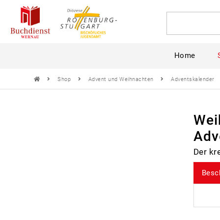
Home
Shop
Advent und Weihnachten
Adventskalender
Wei
Adv
Der kr
Besc