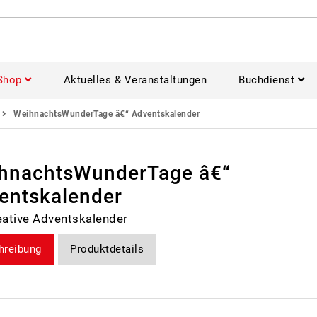
Shop
Aktuelles & Veranstaltungen
Buchdienst
WeihnachtsWunderTage â€“ Adventskalender
hnachtsWunderTage â€“
entskalender
eative Adventskalender
hreibung
Produktdetails