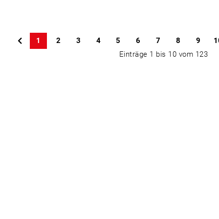
1
2
3
4
5
6
7
8
9
1
Einträge 1 bis 10 vom 123