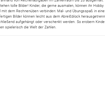
d anhand von Rechenaufgaben im Zahlenraum bis 20 ausgemalt.
tehen tolle Bilder! Kinder, die gerne ausmalen, können ihr Hobby 
l mit dem Rechnenüben verbinden: Mal- und Übungsspaß in ein
fertigen Bilder können leicht aus dem Abreißblock herausgetrenn
hließend aufgehängt oder verschenkt werden. So erobern Kinde
en spielerisch die Welt der Zahlen.