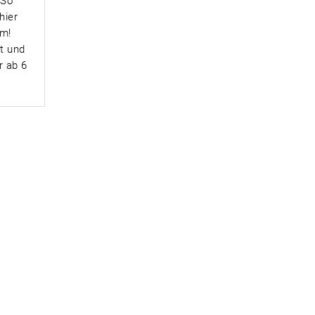
 So
hier
em!
t und
r ab 6