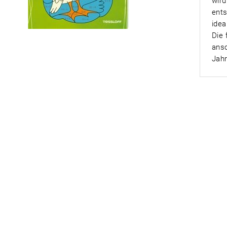
wir
ents
idea
Die 
ansc
Jahr