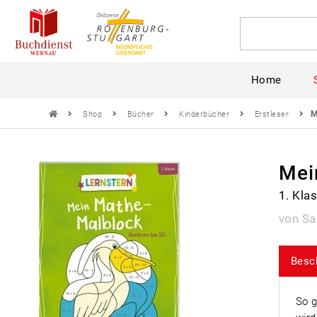
Home
M
Shop
Bücher
Kinderbücher
Erstleser
Mei
1. Kla
von Sa
Besc
So g